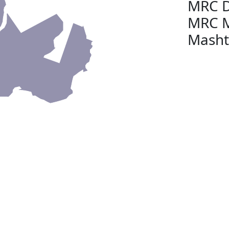
MRC D
MRC M
Masht